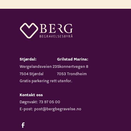
Adresse
Stjørdal:
Grilstad Marina:
‍Wergelandsveien 23
Skonnertvegen 8
7504 Stjørdal
7053 Trondheim
Gratis parkering rett utenfor.
Kontakt oss
Døgnvakt:
73 97 05 00
E-post:
post@bergbegravelse.no