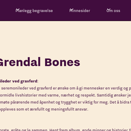
Planlegg begravelse
Minnesider
Om oss
 Grendal Bones
ileder ved gravferd
:
e seremonileder ved gravferd er ønske om å gi mennesker en verdig og 
formidle livshistorier med varme, nærhet og respekt. Samtidig ønsker j
møte pårørende med åpenhet og trygghet er viktig for meg. Det å bidra t
 oppleves som et ærefullt og meningsfullt ansvar.
g prate, gråte og le sammen. Hent frem album, gode minner og historier.I