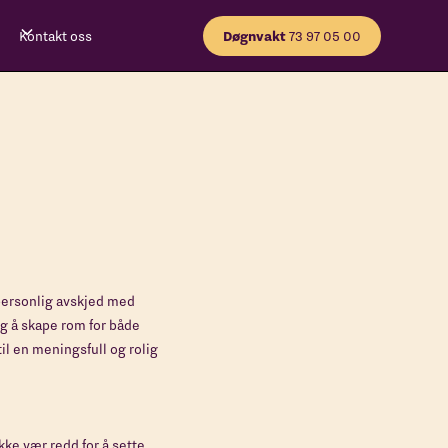
Kontakt oss
Døgnvakt
73 97 05 00
personlig avskjed med
eg å skape rom for både
il en meningsfull og rolig
kke vær redd for å sette