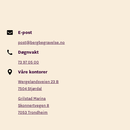
E-post
post@bergbegravelse.no
Døgnvakt
73 97 05 00
Våre kontorer
Wergelandsveien 23 B
7504 Stjørdal
Grilstad Marina
Skonnertvegen 8
7053 Trondheim