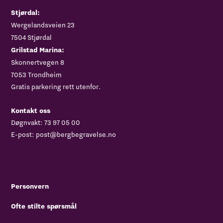
Adresse
Stjørdal:
‍Wergelandsveien 23
7504 Stjørdal
Grilstad Marina:
Skonnertvegen 8
7053 Trondheim
Gratis parkering rett utenfor.
Kontakt oss
Døgnvakt:
73 97 05 00
E-post:
post@bergbegravelse.no
Personvern
Ofte stilte spørsmål