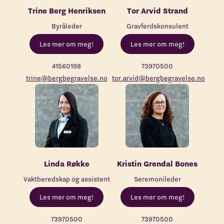
Trine Berg Henriksen
Tor Arvid Strand
Byråleder
Gravferdskonsulent
Les mer om meg!
Les mer om meg!
41560198
73970500
trine@bergbegravelse.no
tor.arvid@bergbegravelse.no
Linda Røkke
Kristin Grendal Bones
Vaktberedskap og assistent
Seremonileder
Les mer om meg!
Les mer om meg!
73970500
73970500