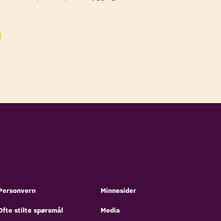
Personvern
Minnesider
Ofte stilte spørsmål
Media