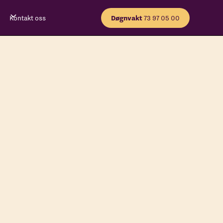
Kontakt oss
Døgnvakt
73 97 05 00