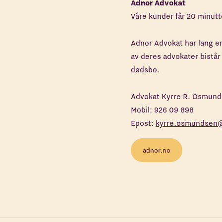
Adnor Advokat
Våre kunder får 20 minutt
Adnor Advokat har lang erf
av deres advokater bistår 
dødsbo.
​Advokat Kyrre R. Osmun
Mobil: 926 09 898
Epost:
kyrre.osmundsen
adnor.no