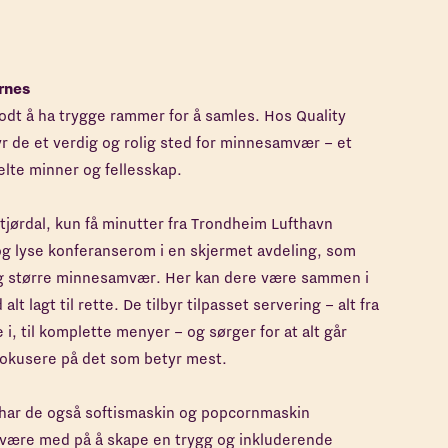
rnes
godt å ha trygge rammer for å samles. Hos Quality
yr de et verdig og rolig sted for minnesamvær – et
elte minner og fellesskap.
 Stjørdal, kun få minutter fra Trondheim Lufthavn
og lyse konferanserom i en skjermet avdeling, som
og større minnesamvær. Her kan dere være sammen i
lt lagt til rette. De tilbyr tilpasset servering – alt fra
 i, til komplette menyer – og sørger for at alt går
 fokusere på det som betyr mest.
, har de også softismaskin og popcornmaskin
n være med på å skape en trygg og inkluderende