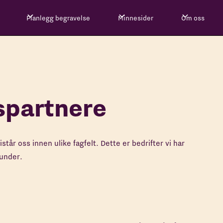
Planlegg begravelse
Minnesider
Om oss
spartnere
tår oss innen ulike fagfelt. Dette er bedrifter vi har
kunder.